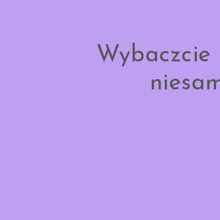
Wybaczcie 
niesam