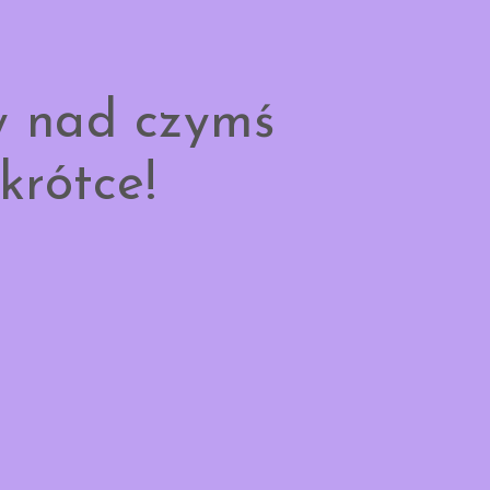
y nad czymś
krótce!