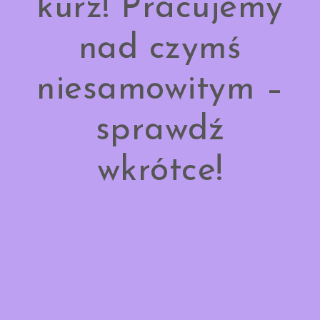
kurz! Pracujemy
nad czymś
niesamowitym –
sprawdź
wkrótce!