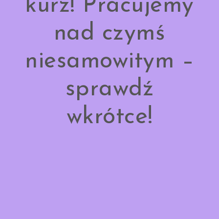
kurz! Pracujemy
nad czymś
niesamowitym –
sprawdź
wkrótce!