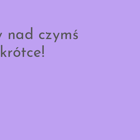
y nad czymś
krótce!