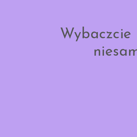
Wybaczcie 
niesam