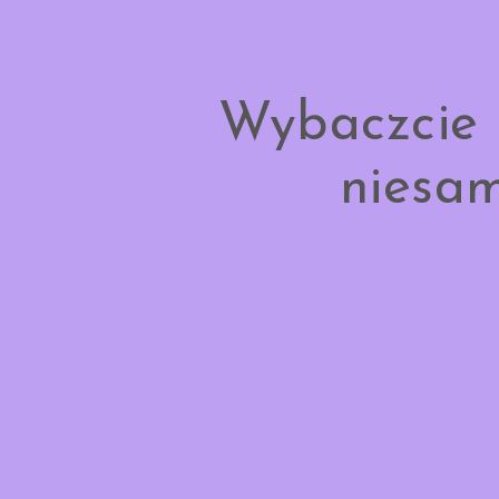
Wybaczcie 
niesam