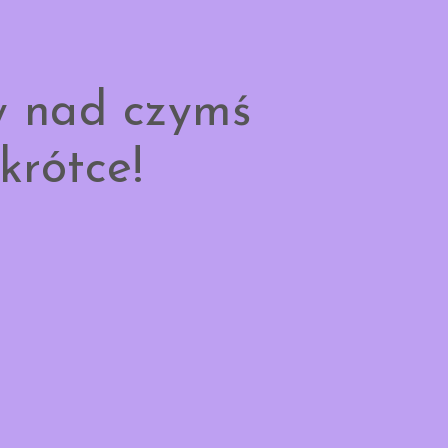
y nad czymś
krótce!