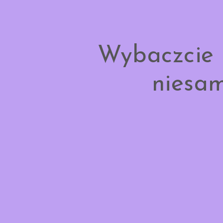
Wybaczcie 
niesam