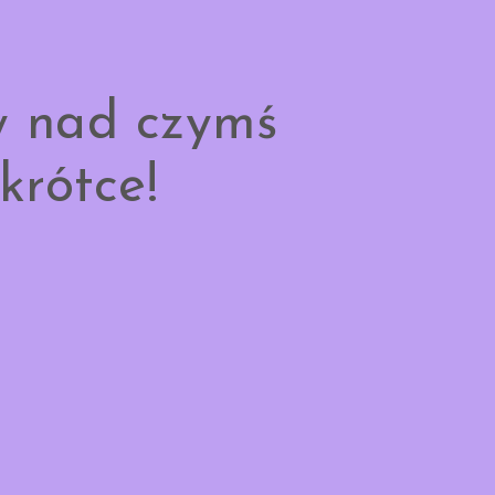
y nad czymś
krótce!