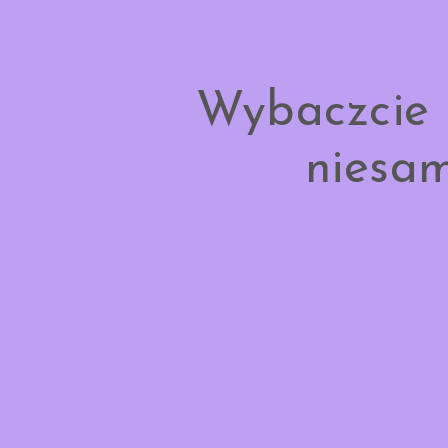
Wybaczcie 
niesam