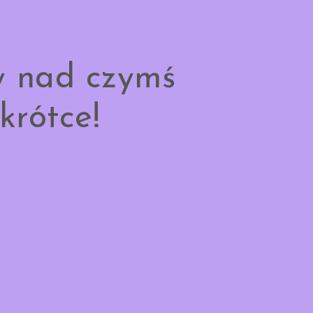
y nad czymś
krótce!