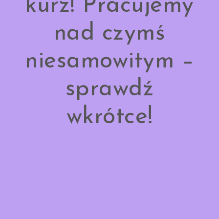
kurz! Pracujemy
nad czymś
niesamowitym –
sprawdź
wkrótce!