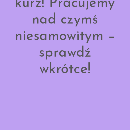
kurz! Pracujemy
nad czymś
niesamowitym –
sprawdź
wkrótce!