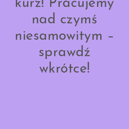
kurz! Pracujemy
nad czymś
niesamowitym –
sprawdź
wkrótce!