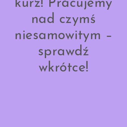
kurz! Pracujemy
nad czymś
niesamowitym –
sprawdź
wkrótce!