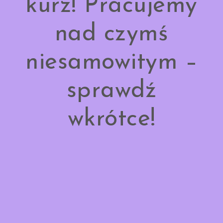
kurz! Pracujemy
nad czymś
niesamowitym –
sprawdź
wkrótce!