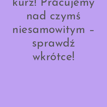
kurz! Pracujemy
nad czymś
niesamowitym –
sprawdź
wkrótce!