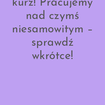
kurz! Pracujemy
nad czymś
niesamowitym –
sprawdź
wkrótce!