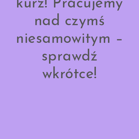
kurz! Pracujemy
nad czymś
niesamowitym –
sprawdź
wkrótce!