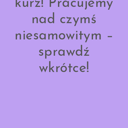
kurz! Pracujemy
nad czymś
niesamowitym –
sprawdź
wkrótce!