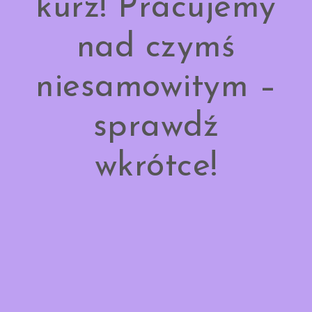
kurz! Pracujemy
nad czymś
niesamowitym –
sprawdź
wkrótce!