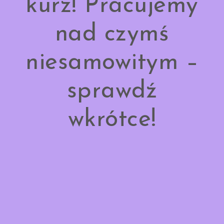
kurz! Pracujemy
nad czymś
niesamowitym –
sprawdź
wkrótce!