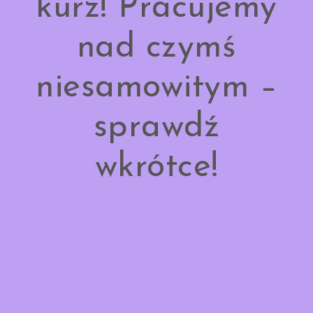
kurz! Pracujemy
nad czymś
niesamowitym –
sprawdź
wkrótce!