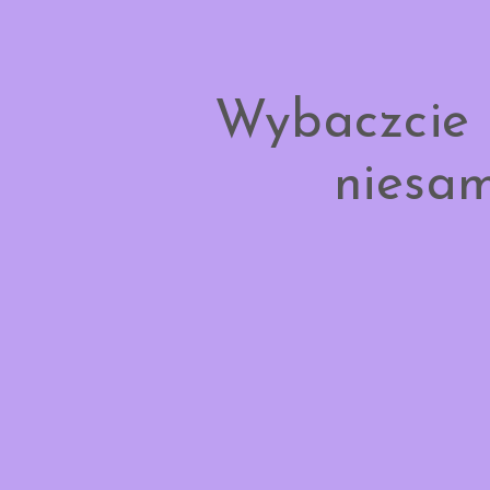
Wybaczcie 
niesam