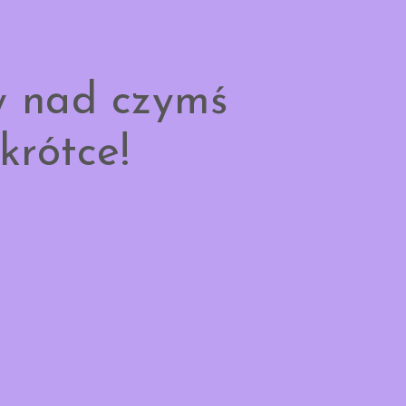
y nad czymś
krótce!