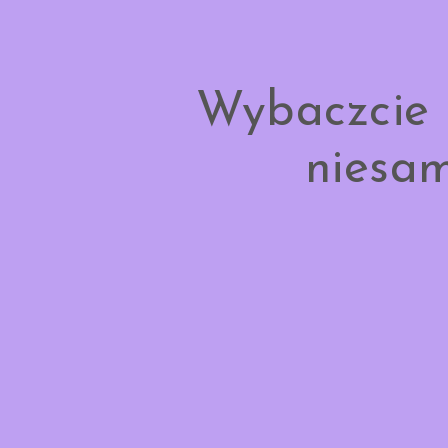
Wybaczcie 
niesam