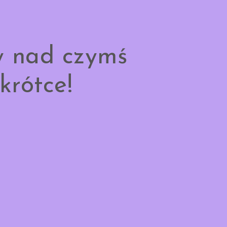
y nad czymś
krótce!