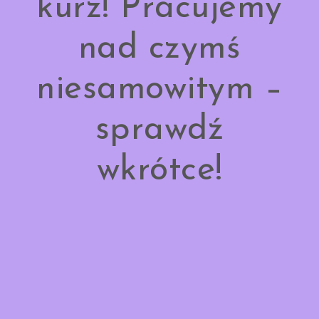
kurz! Pracujemy
nad czymś
niesamowitym –
sprawdź
wkrótce!