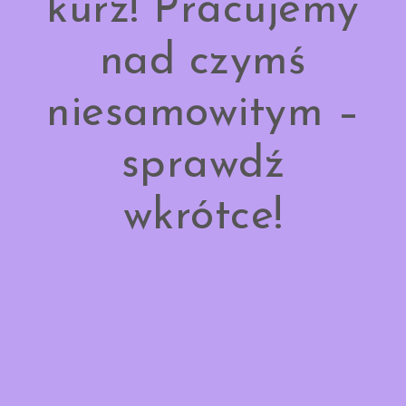
kurz! Pracujemy
nad czymś
niesamowitym –
sprawdź
wkrótce!