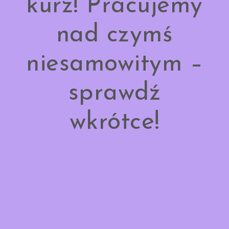
kurz! Pracujemy
nad czymś
niesamowitym –
sprawdź
wkrótce!