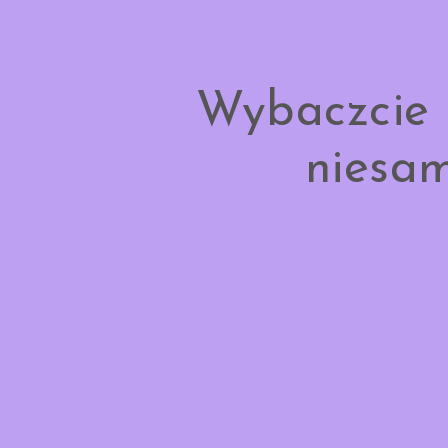
Wybaczcie 
niesam