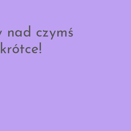
y nad czymś
krótce!