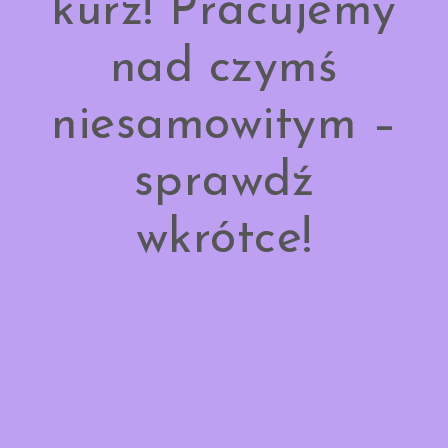
kurz! Pracujemy
nad czymś
niesamowitym –
sprawdź
wkrótce!