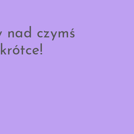
y nad czymś
krótce!