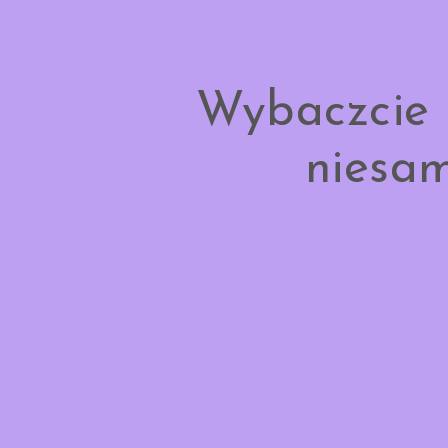
Wybaczcie 
niesam