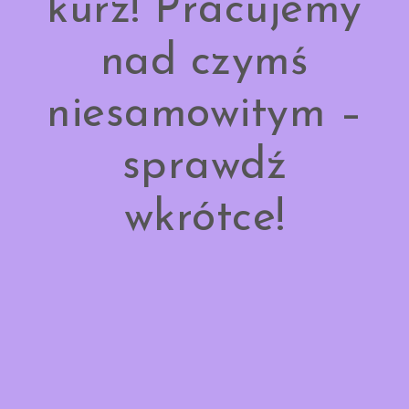
kurz! Pracujemy
nad czymś
niesamowitym –
sprawdź
wkrótce!