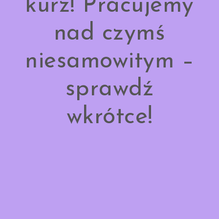
kurz! Pracujemy
nad czymś
niesamowitym –
sprawdź
wkrótce!