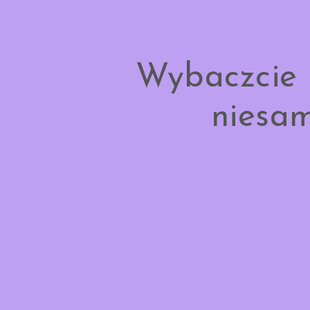
Wybaczcie 
niesam