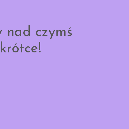
y nad czymś
krótce!