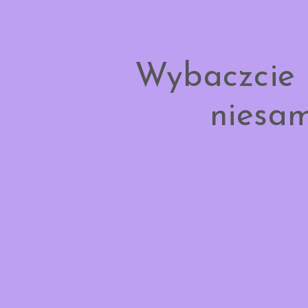
Wybaczcie 
niesam