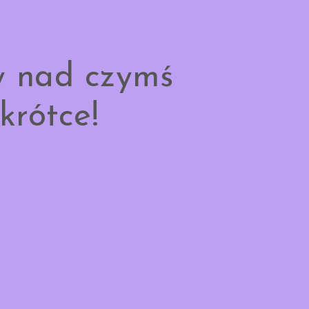
y nad czymś
krótce!