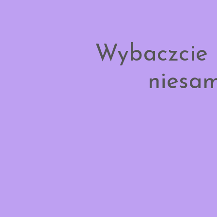
Wybaczcie 
niesam