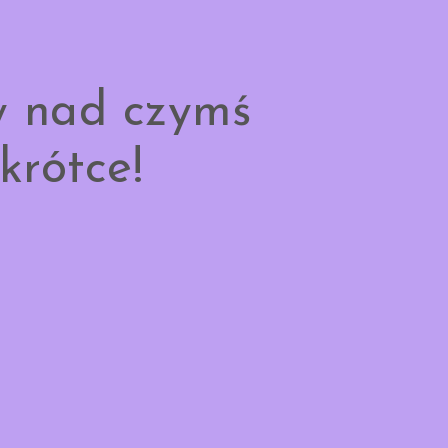
y nad czymś
krótce!