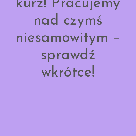
kurz! Pracujemy
nad czymś
niesamowitym –
sprawdź
wkrótce!