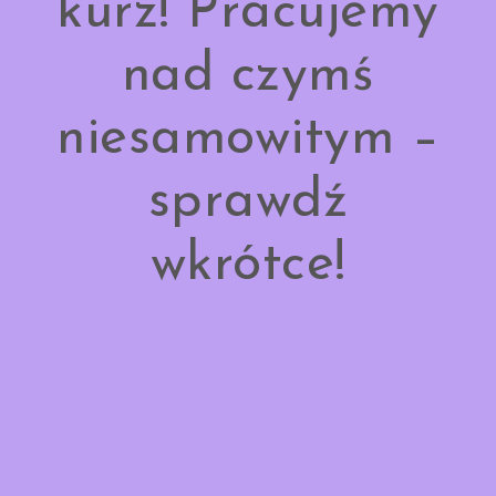
kurz! Pracujemy
nad czymś
niesamowitym –
sprawdź
wkrótce!