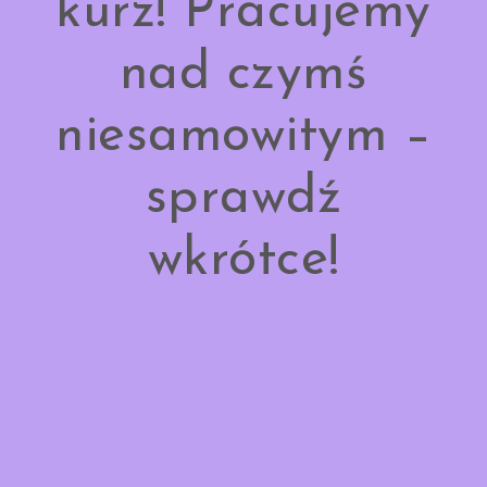
kurz! Pracujemy
nad czymś
niesamowitym –
sprawdź
wkrótce!