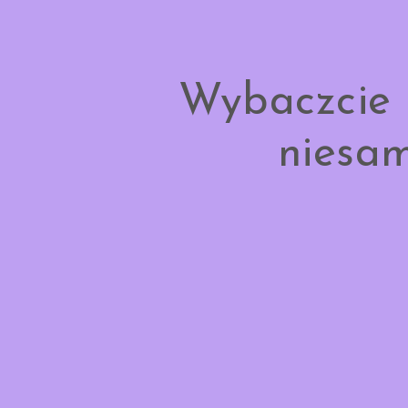
Wybaczcie 
niesam