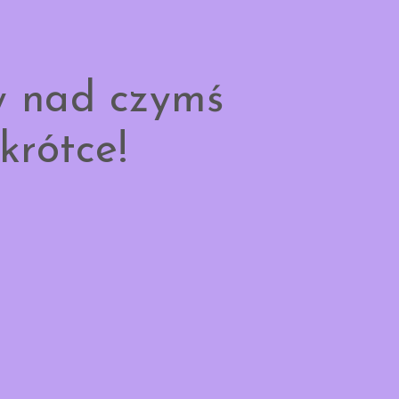
y nad czymś
krótce!