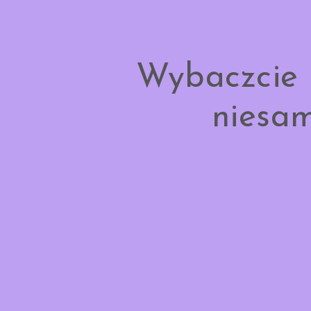
Wybaczcie 
niesam