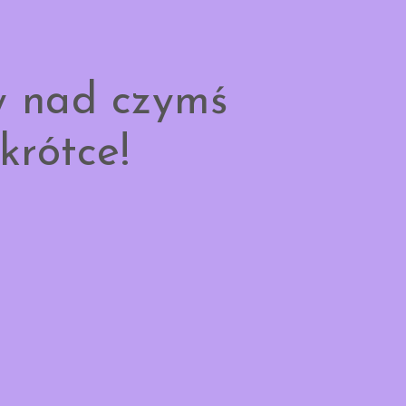
y nad czymś
krótce!