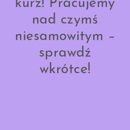
kurz! Pracujemy
nad czymś
niesamowitym –
sprawdź
wkrótce!