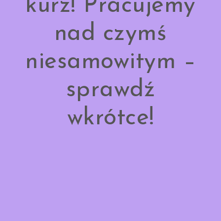
kurz! Pracujemy
nad czymś
niesamowitym –
sprawdź
wkrótce!