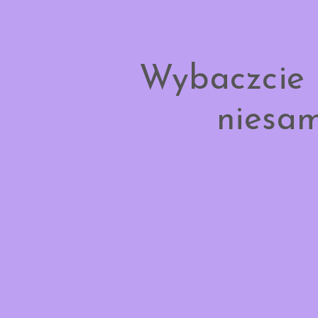
Wybaczcie 
niesam