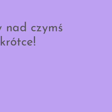
y nad czymś
krótce!