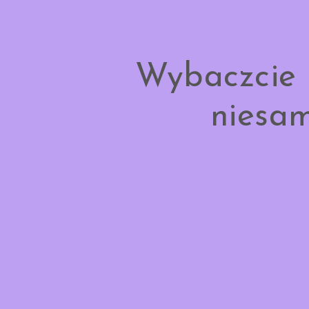
Wybaczcie 
niesam