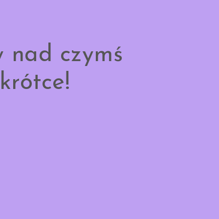
y nad czymś
krótce!