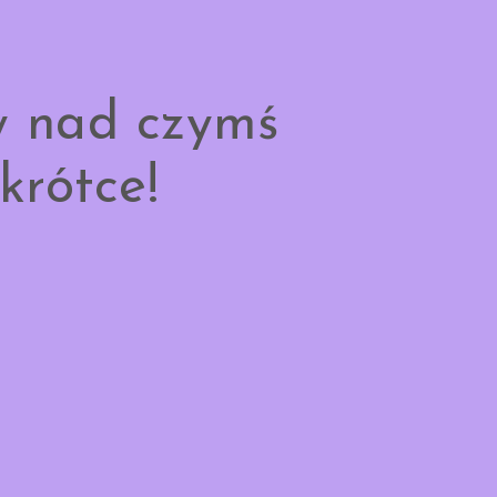
y nad czymś
krótce!