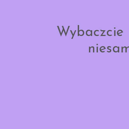
Wybaczcie 
niesam