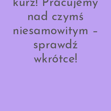
kurz! Pracujemy
nad czymś
niesamowitym –
sprawdź
wkrótce!