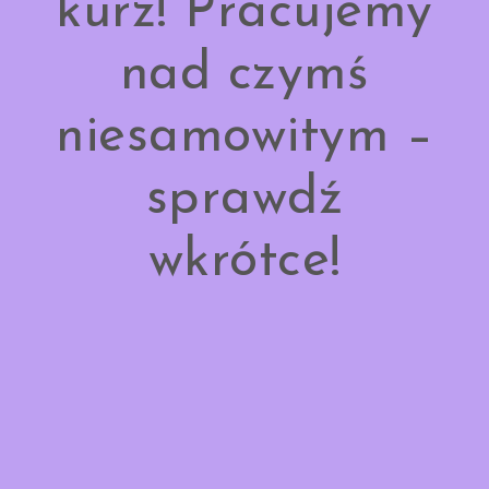
kurz! Pracujemy
nad czymś
niesamowitym –
sprawdź
wkrótce!