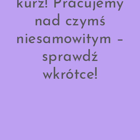
kurz! Pracujemy
nad czymś
niesamowitym –
sprawdź
wkrótce!