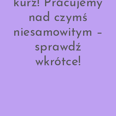
kurz! Pracujemy
nad czymś
niesamowitym –
sprawdź
wkrótce!