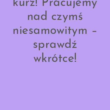
kurz! Pracujemy
nad czymś
niesamowitym –
sprawdź
wkrótce!