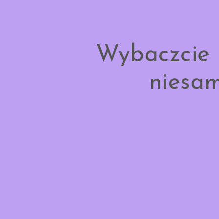
Wybaczcie 
niesam