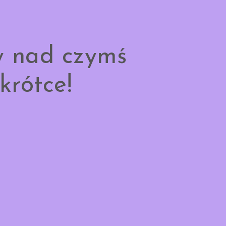
y nad czymś
krótce!