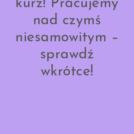
kurz! Pracujemy
nad czymś
niesamowitym –
sprawdź
wkrótce!