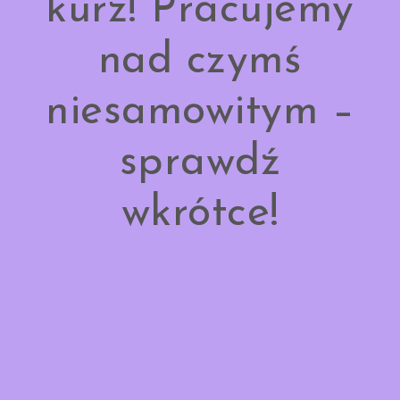
kurz! Pracujemy
nad czymś
niesamowitym –
sprawdź
wkrótce!